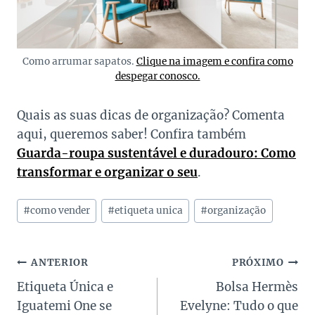
Como arrumar sapatos.
Clique na imagem e confira como
despegar conosco.
Quais as suas dicas de organização? Comenta
aqui, queremos saber! Confira também
Guarda-roupa sustentável e duradouro: Como
transformar e organizar o seu
.
Tags
#
como vender
#
etiqueta unica
#
organização
do
Post:
Navegação
ANTERIOR
PRÓXIMO
Etiqueta Única e
Bolsa Hermès
de
Iguatemi One se
Evelyne: Tudo o que