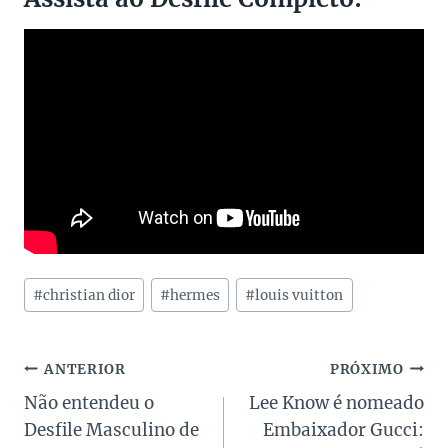
Tags
#
christian dior
#
hermes
#
louis vuitton
do
Post:
Navegação
ANTERIOR
PRÓXIMO
Não entendeu o
Lee Know é nomeado
de
Desfile Masculino de
Embaixador Gucci: