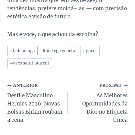
uma vez mostra que, em vez de seguir
tendências, prefere moldá-las — com precisão
estética e visão de futuro.
Mas e você, o que achou da escolha?
Tags
#
balenciaga
#
bottega veneta
#
gucci
do
Post:
#
yves saint laurent
Navegação
ANTERIOR
PRÓXIMO
Desfile Masculino
As Melhores
de
Hermès 2026: Novas
Oportunidades da
Post
Bolsas Birkin roubam
Dior no Etiqueta
a cena
Única