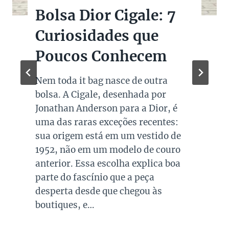
Bolsas Pretas de
Marcas de Luxo na
Super Sale dos Pais
Quando falamos de cores de bolsas,
os modelos em preto são os mais
queridos e tradicionais, estando
presente no guarda roupa de quase
todas as mulheres. Esta é uma cor
versátil, clássica e atemporal e
investir em peças neste tom garante
combinações para quase todo look
que usamos, sejam eles para
ocasiões casuais ou mais…