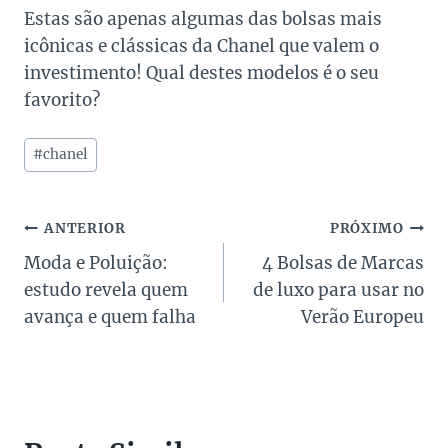
Estas são apenas algumas das bolsas mais
icônicas e clássicas da Chanel que valem o
investimento! Qual destes modelos é o seu
favorito?
Tags
#
chanel
do
Post:
Navegação
ANTERIOR
PRÓXIMO
Moda e Poluição:
4 Bolsas de Marcas
de
estudo revela quem
de luxo para usar no
Post
avança e quem falha
Verão Europeu