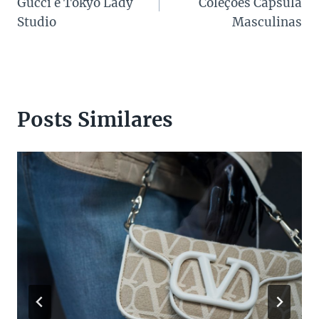
Gucci e Tokyo Lady
Coleções Cápsula
Post
Studio
Masculinas
Posts Similares