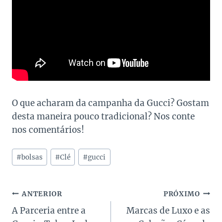
O que acharam da campanha da Gucci? Gostam
desta maneira pouco tradicional? Nos conte
nos comentários!
Tags
#
bolsas
#
Clé
#
gucci
do
Post:
Navegação
ANTERIOR
PRÓXIMO
A Parceria entre a
Marcas de Luxo e as
de