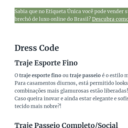
Sabia que no Etiqueta Única você pode vender s
brechó de luxo online do Brasil?
Descubra como 
Dress Code
Traje Esporte Fino
O
traje esporte fino
ou
traje passeio
é o estilo 
Para casamentos diurnos, está permitido looks
combinações mais glamurosas estão liberadas
Caso queira inovar e ainda estar elegante e so
tecido mais nobre?!
Traje Passeio Completo/Social