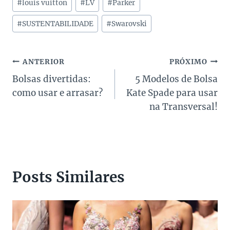
#
louis vuitton
#
LV
#
Parker
#
SUSTENTABILIDADE
#
Swarovski
Navegação
ANTERIOR
PRÓXIMO
Bolsas divertidas:
5 Modelos de Bolsa
de
como usar e arrasar?
Kate Spade para usar
Post
na Transversal!
Posts Similares