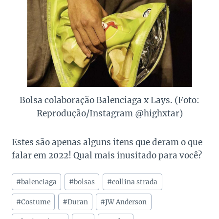
Bolsa colaboração Balenciaga x Lays. (Foto:
Reprodução/Instagram @highxtar)
Estes são apenas alguns itens que deram o que
falar em 2022! Qual mais inusitado para você?
Tags
#
balenciaga
#
bolsas
#
collina strada
do
Post:
#
Costume
#
Duran
#
JW Anderson