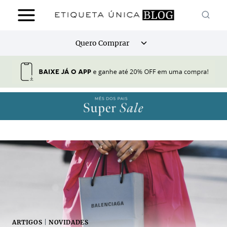
Pular
para
o
Alternar
Quero Comprar
Conteúdo
menu
filho
ARTIGOS
|
NOVIDADES