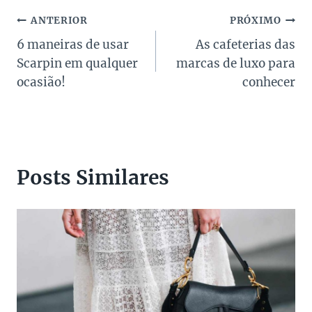
Navegação
ANTERIOR
PRÓXIMO
6 maneiras de usar
As cafeterias das
de
Scarpin em qualquer
marcas de luxo para
Post
ocasião!
conhecer
Posts Similares