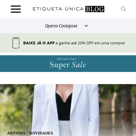
Pular
para
o
Alternar
Quero Comprar
Conteúdo
menu
filho
ARTIGOS
|
NOVIDADES