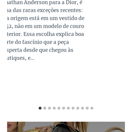
queridos e tradicionais, estando
presente no guarda roupa de quase
todas as mulheres. Esta é uma cor
versátil, clássica e atemporal e
investir em peças neste tom garante
combinações para quase todo look
que usamos, sejam eles para
ocasiões casuais ou mais…