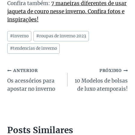
Confira também:
7 maneiras diferentes de usar
jaqueta de couro nesse inverno. Confira fotos e
inspirações!
Tags
#
inverno
#
roupas de inverno 2023
do
Post:
#
tendencias de inverno
Navegação
ANTERIOR
PRÓXIMO
Os acessórios para
10 Modelos de bolsas
de
apostar no inverno
de luxo atemporais!
Post
Posts Similares