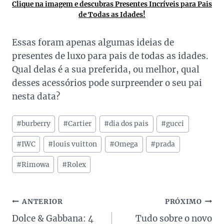
Clique na imagem e descubras Presentes Incríveis para Pais
de Todas as Idades!
Essas foram apenas algumas ideias de
presentes de luxo para pais de todas as idades.
Qual delas é a sua preferida, ou melhor, qual
desses acessórios pode surpreender o seu pai
nesta data?
Tags
#
burberry
#
Cartier
#
dia dos pais
#
gucci
do
Post:
#
IWC
#
louis vuitton
#
Omega
#
prada
#
Rimowa
#
Rolex
Navegação
ANTERIOR
PRÓXIMO
Dolce & Gabbana: 4
Tudo sobre o novo