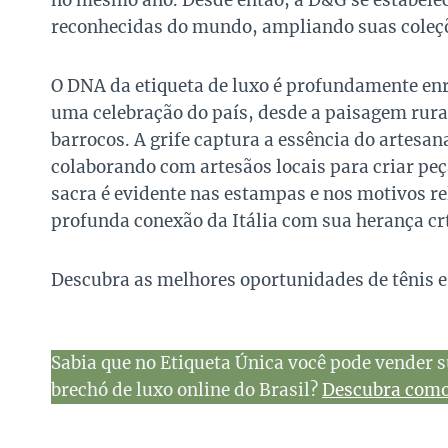
no mesmo ano. Desde então, a D&G se estabele
reconhecidas do mundo, ampliando suas coleç
O DNA da etiqueta de luxo é profundamente enra
uma celebração do país, desde a paisagem rural 
barrocos. A grife captura a essência do artesana
colaborando com artesãos locais para criar peça
sacra é evidente nas estampas e nos motivos re
profunda conexão da Itália com sua herança crt
Descubra as melhores oportunidades de tênis 
Sabia que no Etiqueta Única você pode vender s
brechó de luxo online do Brasil?
Descubra como 