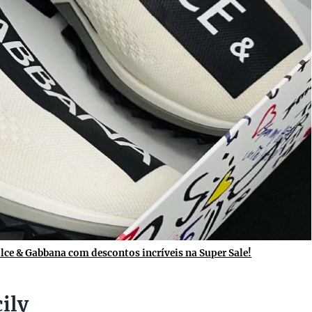
olce & Gabbana com descontos incríveis na Super Sale!
ily