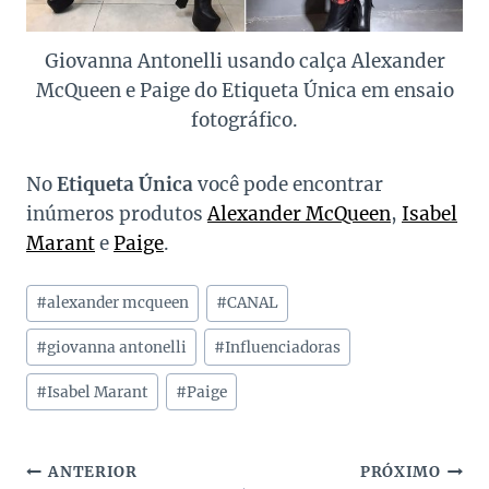
Giovanna Antonelli usando calça Alexander
McQueen e Paige do Etiqueta Única em ensaio
fotográfico.
No
Etiqueta Única
você pode encontrar
inúmeros produtos
Alexander McQueen
,
Isabel
Marant
e
Paige
.
Tags
#
alexander mcqueen
#
CANAL
do
Post:
#
giovanna antonelli
#
Influenciadoras
#
Isabel Marant
#
Paige
Navegação
ANTERIOR
PRÓXIMO