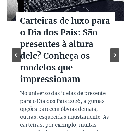
Christie’s leiloa
Figurinos de O Diabo
veste Prada 2
A Christie’s confirmou a realização
de um leilão dedicado a peças reais
usadas no set de O Diabo Veste Prada
2. Entre 1º e 15 de setembro,
colecionadores e fãs poderão dar
lances em figurinos e acessórios que
passaram pelas mãos de Meryl
Streep, Anne Hathaway, Emily Blunt
e Stanley Tucci, com uma exposição
pública…