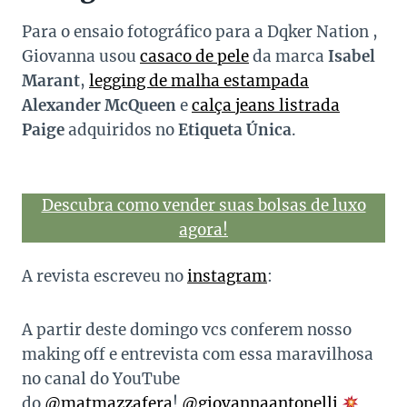
Para o ensaio fotográfico para a Dqker Nation ,
Giovanna usou
casaco de pele
da marca
Isabel
Marant
,
legging de malha estampada
Alexander McQueen
e
calça jeans listrada
Paige
adquiridos no
Etiqueta Única
.
Descubra como vender suas bolsas de luxo
agora!
A revista escreveu no
instagram
:
A partir deste domingo vcs conferem nosso
making off e entrevista com essa maravilhosa
no canal do YouTube
do
@matmazzafera
!
@giovannaantonelli