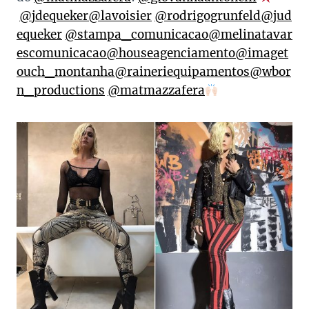
@jdequeker
@lavoisier
@rodrigogrunfeld
@jud
equeker
@stampa_comunicacao
@melinatavar
escomunicacao
@houseagenciamento
@imaget
ouch_montanha
@raineriequipamentos
@wbor
n_productions
@matmazzafera