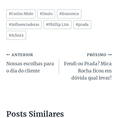
Tags
#
Carlos Miele
#
Daslu
#
francesca
do
Post:
#
Influenciadoras
#
Phillip Lim
#
prada
#
Schutz
Navegação
ANTERIOR
PRÓXIMO
Nossas escolhas para
Fendi ou Prada? Mica
de
o dia do cliente
Rocha ficou em
Post
dúvida qual levar!
Posts Similares