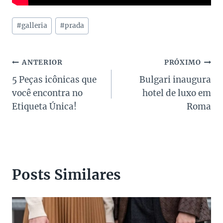
Tags
#
galleria
#
prada
do
Post:
Navegação
ANTERIOR
PRÓXIMO
5 Peças icônicas que
Bulgari inaugura
de
você encontra no
hotel de luxo em
Post
Etiqueta Única!
Roma
Posts Similares