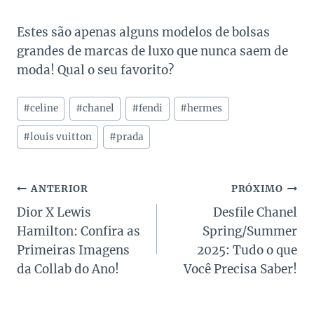
Estes são apenas alguns modelos de bolsas
grandes de marcas de luxo que nunca saem de
moda! Qual o seu favorito?
Tags
#
celine
#
chanel
#
fendi
#
hermes
do
Post:
#
louis vuitton
#
prada
Navegação
ANTERIOR
PRÓXIMO
Dior X Lewis
Desfile Chanel
de
Hamilton: Confira as
Spring/Summer
Post
Primeiras Imagens
2025: Tudo o que
da Collab do Ano!
Você Precisa Saber!