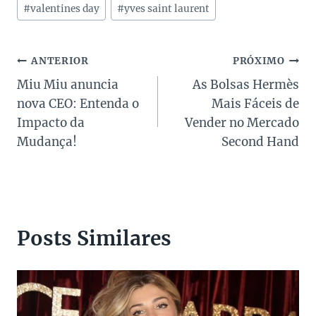
Post:
#
valentines day
#
yves saint laurent
Navegação
ANTERIOR
PRÓXIMO
Miu Miu anuncia
As Bolsas Hermès
de
nova CEO: Entenda o
Mais Fáceis de
Post
Impacto da
Vender no Mercado
Mudança!
Second Hand
Posts Similares