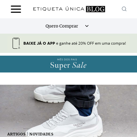
Pular
para
o
Alternar
Quero Comprar
Conteúdo
menu
filho
ARTIGOS
|
NOVIDADES