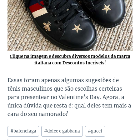
Clique na imagem e descubra diversos modelos da
marca
italiana com Descontos Incríveis!
Essas foram apenas algumas sugestões de
tênis masculinos que são escolhas certeiras
para presentear no Valentine’s Day. Agora, a
única dúvida que resta é: qual deles tem mais a
cara do seu namorado?
Tags
#
balenciaga
#
dolce e gabbana
#
gucci
do