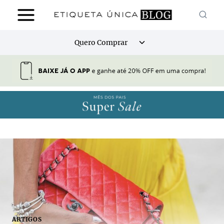
Pular
para
o
Alternar
Quero Comprar
Conteúdo
menu
filho
ARTIGOS