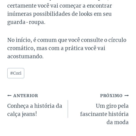
certamente você vai começar a encontrar
inúmeras possibilidades de looks em seu
guarda-roupa.
No início, é comum que você consulte o círculo
cromático, mas com a prática você vai
acostumando.
Tags
#
Cori
do
Post:
Navegação
ANTERIOR
PRÓXIMO
Conheça a história da
Um giro pela
de
calça jeans!
fascinante história
Post
da moda