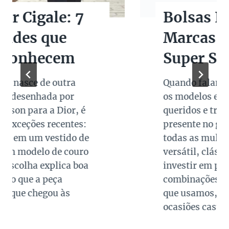
Bolsas Pretas de
Marcas de Luxo na
Super Sale dos Pais
Quando falamos de cores de bolsas,
os modelos em preto são os mais
queridos e tradicionais, estando
presente no guarda roupa de quase
todas as mulheres. Esta é uma cor
versátil, clássica e atemporal e
investir em peças neste tom garante
combinações para quase todo look
que usamos, sejam eles para
ocasiões casuais ou mais…