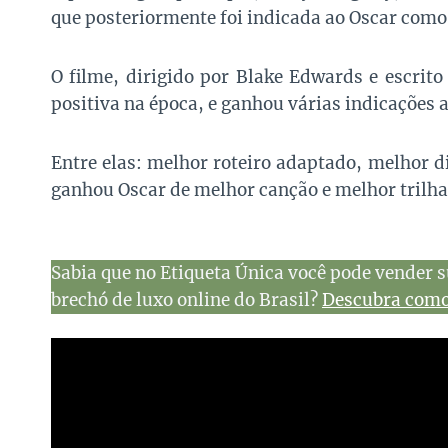
que posteriormente foi indicada ao Oscar como
O filme, dirigido por Blake Edwards e escrit
positiva na época, e ganhou várias indicações a
Entre elas: melhor roteiro adaptado, melhor di
ganhou Oscar de melhor canção e melhor trilha 
Sabia que no Etiqueta Única você pode vender s
brechó de luxo online do Brasil?
Descubra como 