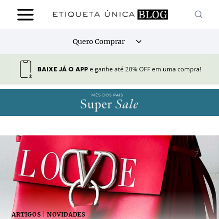
Pular
para
o
Alternar
Quero Comprar
Conteúdo
menu
filho
ARTIGOS
|
NOVIDADES