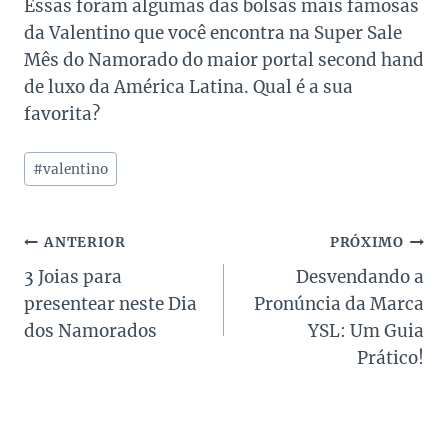
Essas foram algumas das bolsas mais famosas
da Valentino que você encontra na Super Sale
Mês do Namorado do maior portal second hand
de luxo da América Latina. Qual é a sua
favorita?
Tags
#
valentino
do
Post:
Navegação
ANTERIOR
PRÓXIMO
3 Joias para
Desvendando a
de
presentear neste Dia
Pronúncia da Marca
Post
dos Namorados
YSL: Um Guia
Prático!