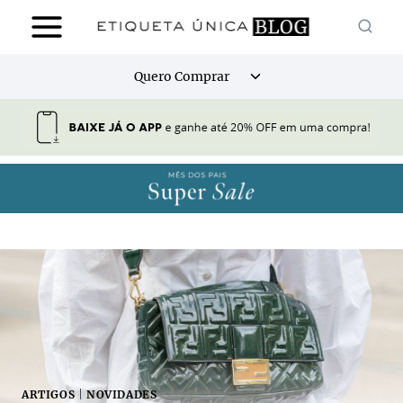
Pular
para
o
Alternar
Quero Comprar
Conteúdo
menu
filho
ARTIGOS
|
NOVIDADES