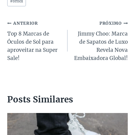
#
fendi
do
Post:
Navegação
ANTERIOR
PRÓXIMO
Top 8 Marcas de
Jimmy Choo: Marca
de
Óculos de Sol para
de Sapatos de Luxo
Post
aproveitar na Super
Revela Nova
Sale!
Embaixadora Global!
Posts Similares