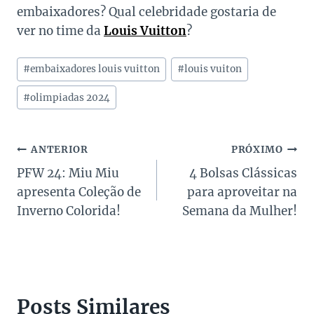
embaixadores? Qual celebridade gostaria de
ver no time da
Louis Vuitton
?
Tags
#
embaixadores louis vuitton
#
louis vuiton
do
Post:
#
olimpiadas 2024
Navegação
ANTERIOR
PRÓXIMO
PFW 24: Miu Miu
4 Bolsas Clássicas
de
apresenta Coleção de
para aproveitar na
Post
Inverno Colorida!
Semana da Mulher!
Posts Similares