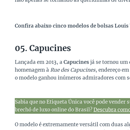
não apenas se tornando as queridinhas de diver
Confira abaixo cinco modelos de bolsas Louis
05. Capucines
Lançada em 2013, a
Capucines
já se tornou um 
homenagem à
Rue des Capucines
, endereço em
o modelo ganhou inúmeros admiradores com seu
Sabia que no Etiqueta Única você pode vender s
brechó de luxo online do Brasil?
Descubra como 
O modelo é extremamente versátil com duas al