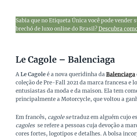
Sabia que no Etiqueta Única você pode vender s
brechó de luxo online do Brasil?
Descubra como 
Le Cagole – Balenciaga
A
Le Cagole
é a nova queridinha da
Balenciaga
coleção de Pre-Fall 2021 da marca francesa e l
entusiastas da moda e da maison. Ela tem como 
principalmente a Motorcycle, que voltou a gan
Em francês,
cagole se
traduz em alguém cujo est
cagoles
se refere a pessoas cuja devoção a mar
cores fortes, logotipos e detalhes. A bolsa inc