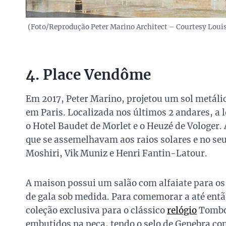
(Foto/Reprodução Peter Marino Architect – Courtesy Loui
4. Place Vendôme
Em 2017, Peter Marino, projetou um sol metáli
em Paris. Localizada nos últimos 2 andares, a lo
o Hotel Baudet de Morlet e o Heuzé de Vologer
que se assemelhavam aos raios solares e no seu
Moshiri, Vik Muniz e Henri Fantin-Latour.
A maison possui um salão com alfaiate para os 
de gala sob medida. Para comemorar a até entã
coleção exclusiva para o clássico
relógio
Tombou
embutidos na peça, tendo o selo de Genebra co