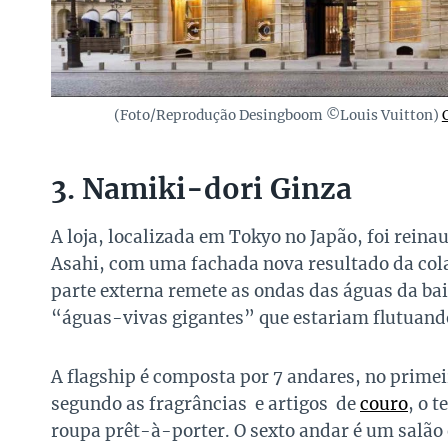
(Foto/Reprodução Desingboom ©Louis Vuitton)
3. Namiki-dori Ginza
A loja, localizada em Tokyo no Japão, foi rein
Asahi, com uma fachada nova resultado da cola
parte externa remete as ondas das águas da ba
“águas-vivas gigantes” que estariam flutuando 
A flagship é composta por 7 andares, no primei
segundo as fragrâncias e artigos de
couro
, o 
roupa prêt-à-porter. O sexto andar é um salão e