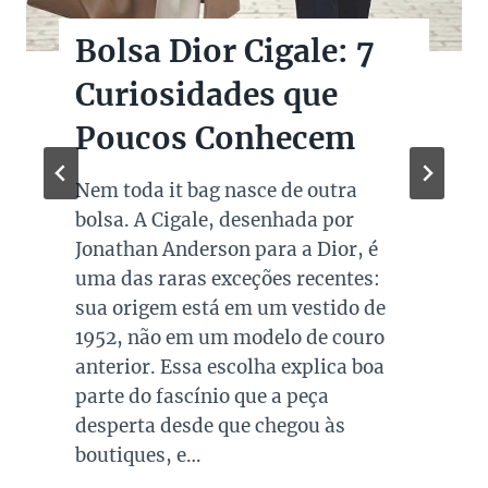
Bolsas Pretas de
Marcas de Luxo na
Super Sale dos Pais
Quando falamos de cores de bolsas,
os modelos em preto são os mais
queridos e tradicionais, estando
presente no guarda roupa de quase
todas as mulheres. Esta é uma cor
versátil, clássica e atemporal e
investir em peças neste tom garante
combinações para quase todo look
que usamos, sejam eles para
ocasiões casuais ou mais…