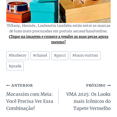
Tiffany, Hermès, Louboutin também estão entre as marcas
de luxo mais procuradas em portais
second hand
online
.
Clique na imagem e comece a vender as suas peças agora
mesmo!
Tags
#
burberry
#
chanel
#
gucci
#
louis vuitton
do
Post:
#
prada
Navegação
ANTERIOR
PRÓXIMO
Mocassim com Meia:
VMA 2025: Os Looks
de
Você Precisa Ver Essa
mais Icônicos do
Post
Combinação!
Tapete Vermelho