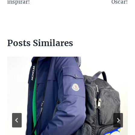
Post
inspirar!
Oscar!
Posts Similares