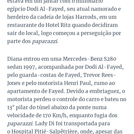
estava em um jantar com o milionário
egípcio Dodi Al-Fayed, seu atual namorado e
herdeiro da cadeia de lojas Harrods, em um
restaurante do Hotel Ritz quando decidiram
sair do local, logo começou a perseguição por
parte dos
paparazzi
.
Diana entrou em uma Mercedes-Benz S280
sedan 1997, acompanhada por Dodi Al-Fayed,
pelo guarda-costas de Fayed, Trevor Rees-
Jones e pelo motorista Henri Paul, rumo ao
apartamento de Fayed. Devido a embriaguez, o
motorista perdeu o controle do carro e bateu no
13° pilar do túnel abaixo da ponte numa
velocidade de 170 Km/h, enquanto fugia dos
paparazzi
. Lady Di foi transportada para
o Hospital Pitié-Salpêtrière, onde, apesar das