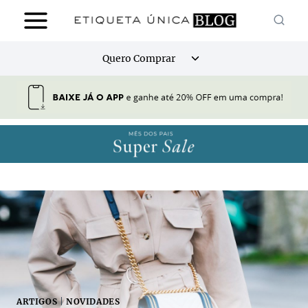
Pular
para
o
Alternar
Quero Comprar
Conteúdo
menu
filho
ARTIGOS
|
NOVIDADES