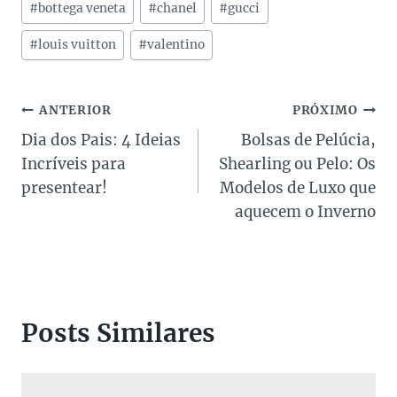
#
bottega veneta
#
chanel
#
gucci
do
Post:
#
louis vuitton
#
valentino
Navegação
ANTERIOR
PRÓXIMO
Dia dos Pais: 4 Ideias
Bolsas de Pelúcia,
de
Incríveis para
Shearling ou Pelo: Os
Post
presentear!
Modelos de Luxo que
aquecem o Inverno
Posts Similares