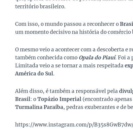
território brasileiro.
Com isso, o mundo passou a reconhecer o
Bras
um momento decisivo na história do comércio b
O mesmo veio a acontecer com a descoberta e 
também conhecida como
Opala do Piauí
. Foi a
Limitada veio a se tornar a mais respeitada
exp
América do Sul
.
Além disso, é também a responsável pela
divul
Brasil
: o
Topázio Imperial
(encontrado apenas e
Turmalina Paraíba
, pedras exuberantes e de b
https://www.instagram.com/p/B35s8GwB7dw