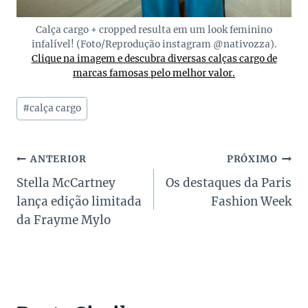
Calça cargo + cropped resulta em um look feminino
infalível! (Foto/Reprodução instagram @nativozza).
Clique na imagem e descubra diversas calças cargo de
marcas famosas pelo melhor valor.
Tags
#
calça cargo
do
Post:
Navegação
ANTERIOR
PRÓXIMO
Stella McCartney
Os destaques da Paris
de
lança edição limitada
Fashion Week
Post
da Frayme Mylo