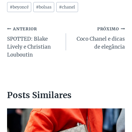
Tags
#
beyoncé
#
bolsas
#
chanel
do
Post:
Navegação
ANTERIOR
PRÓXIMO
SPOTTED: Blake
Coco Chanel e dicas
de
Lively e Christian
de elegância
Post
Louboutin
Posts Similares