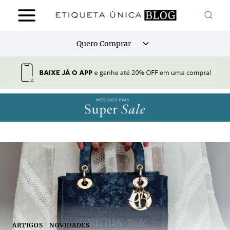
Pular
para
o
Alternar
Quero Comprar
Conteúdo
menu
filho
ARTIGOS
|
NOVIDADES