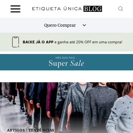
Pular
para
o
Alternar
Quero Comprar
Conteúdo
menu
filho
ARTIGOS
|
TENDÊNCIAS