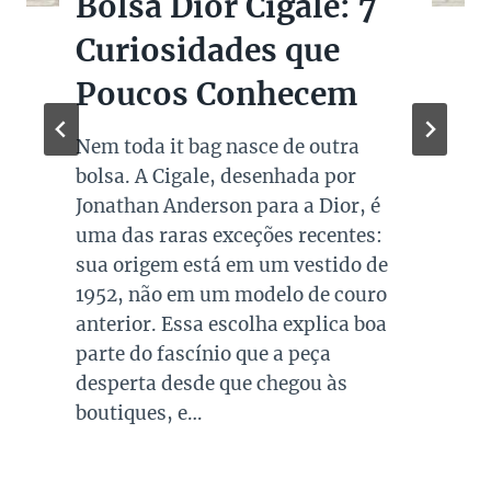
Bolsas Pretas de
Marcas de Luxo na
Super Sale dos Pais
Quando falamos de cores de bolsas,
os modelos em preto são os mais
queridos e tradicionais, estando
presente no guarda roupa de quase
todas as mulheres. Esta é uma cor
versátil, clássica e atemporal e
investir em peças neste tom garante
combinações para quase todo look
que usamos, sejam eles para
ocasiões casuais ou mais…