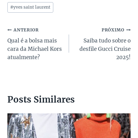
Post:
#
yves saint laurent
Navegação
ANTERIOR
PRÓXIMO
Qual é a bolsa mais
Saiba tudo sobre o
de
cara da Michael Kors
desfile Gucci Cruise
Post
atualmente?
2025!
Posts Similares