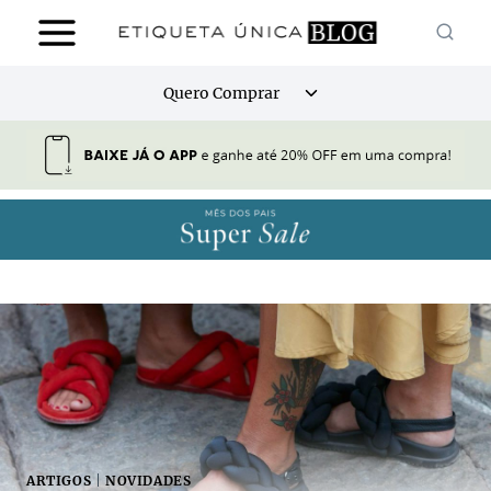
Pular
para
o
Alternar
Quero Comprar
Conteúdo
menu
filho
ARTIGOS
|
NOVIDADES