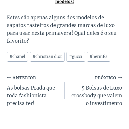
modelos!
Estes são apenas alguns dos modelos de
sapatos rasteiros de grandes marcas de luxo
para usar nesta primavera! Qual deles é o seu
favorito?
Tags
#
chanel
#
christian dior
#
gucci
#
hermÈs
do
Post:
Navegação
ANTERIOR
PRÓXIMO
As bolsas Prada que
5 Bolsas de Luxo
de
toda fashionista
crossbody que valem
Post
precisa ter!
o investimento