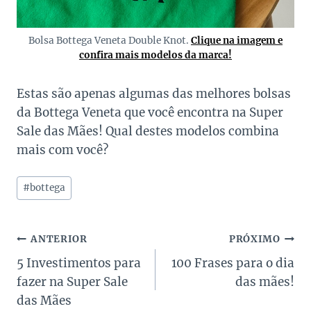
Bolsa Bottega Veneta Double Knot.
Clique na imagem e
confira mais modelos da marca!
Estas são apenas algumas das melhores bolsas
da Bottega Veneta que você encontra na Super
Sale das Mães! Qual destes modelos combina
mais com você?
Tags
#
bottega
do
Post:
Navegação
ANTERIOR
PRÓXIMO
5 Investimentos para
100 Frases para o dia
de
fazer na Super Sale
das mães!
Post
das Mães