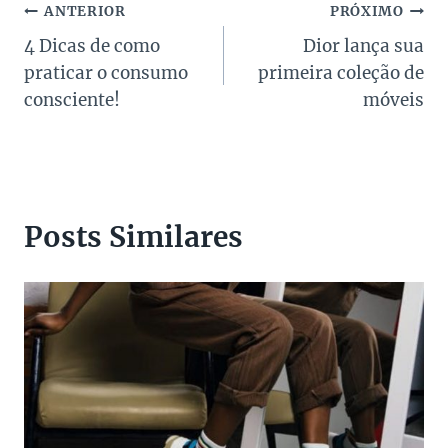
Navegação
ANTERIOR
PRÓXIMO
4 Dicas de como
Dior lança sua
de
praticar o consumo
primeira coleção de
Post
consciente!
móveis
Posts Similares