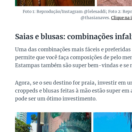
Foto 1: Reprodução/Instagram @lelesaddi; Foto 2: Re
@thasianaves.
Clique na 
Saias e blusas
: combinações infal
Uma das combinações mais fáceis e preferidas p
permite que você faça composições de pelo men
Estampas também são super bem-vindas e se nã
Agora, se o seu destino for praia, investir em 
croppeds e blusas feitas à mão estão super em 
pode ser um ótimo investimento.