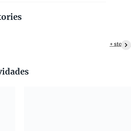
tories
+ stories
vidades