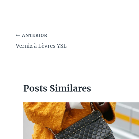
Navegação
ANTERIOR
Verniz à Lèvres YSL
de
Post
Posts Similares