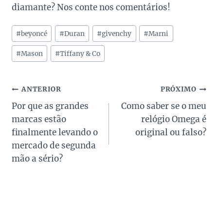
diamante? Nos conte nos comentários!
Tags
#
beyoncé
#
Duran
#
givenchy
#
Marni
do
Post:
#
Mason
#
Tiffany & Co
Navegação
ANTERIOR
PRÓXIMO
Por que as grandes
Como saber se o meu
de
marcas estão
relógio Omega é
Post
finalmente levando o
original ou falso?
mercado de segunda
mão a sério?