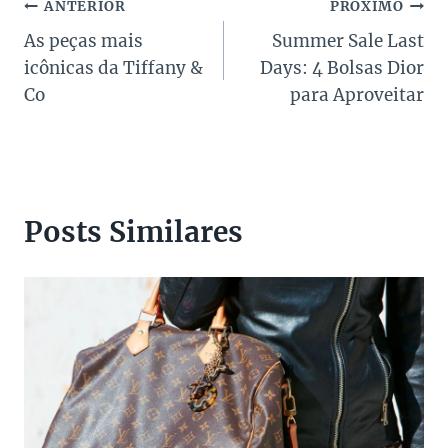
Navegação
ANTERIOR
PRÓXIMO
As peças mais
Summer Sale Last
de
icônicas da Tiffany &
Days: 4 Bolsas Dior
Post
Co
para Aproveitar
Posts Similares