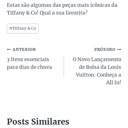
Estas são algumas das peças mais icônicas da
Tiffany & Co! Qual a sua favorita?
Tags
#
Tiffany & Co
do
Post:
Navegação
ANTERIOR
PRÓXIMO
3 Itens essenciais
O Novo Lançamento
de
para dias de chuva
de Bolsa da Louis
Post
Vuitton: Conheça a
All In!
Posts Similares