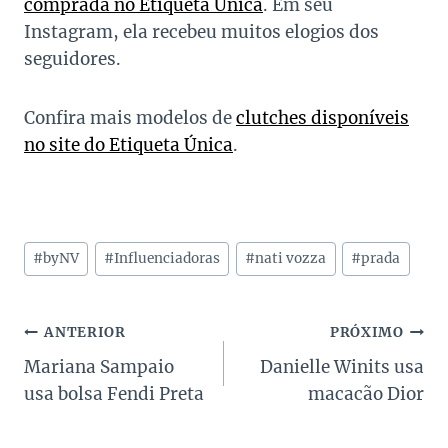
comprada no Etiqueta Única
. Em seu
Instagram, ela recebeu muitos elogios dos
seguidores.
Confira mais modelos de
clutches disponíveis
no site do Etiqueta Única
.
Tags
#
byNV
#
Influenciadoras
#
nati vozza
#
prada
do
Post:
Navegação
ANTERIOR
PRÓXIMO
Mariana Sampaio
Danielle Winits usa
de
usa bolsa Fendi Preta
macacão Dior
Post