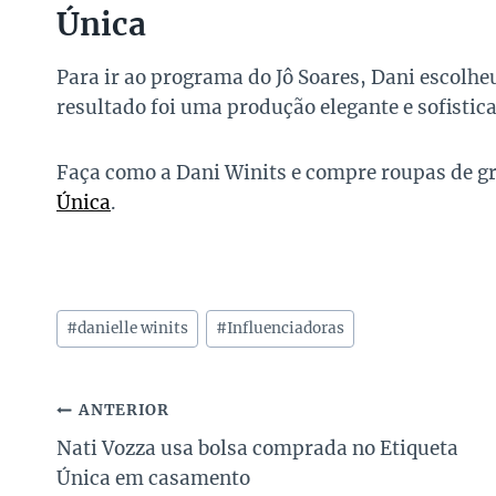
Única
Para ir ao programa do Jô Soares, Dani escolh
resultado foi uma produção elegante e sofistic
Faça como a Dani Winits e compre roupas de g
Única
.
Tags
#
danielle winits
#
Influenciadoras
do
Post:
Navegação
ANTERIOR
Nati Vozza usa bolsa comprada no Etiqueta
de
Única em casamento