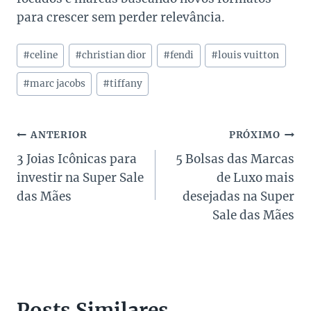
para crescer sem perder relevância.
Tags
#
celine
#
christian dior
#
fendi
#
louis vuitton
do
Post:
#
marc jacobs
#
tiffany
Navegação
ANTERIOR
PRÓXIMO
3 Joias Icônicas para
5 Bolsas das Marcas
de
investir na Super Sale
de Luxo mais
Post
das Mães
desejadas na Super
Sale das Mães
Posts Similares