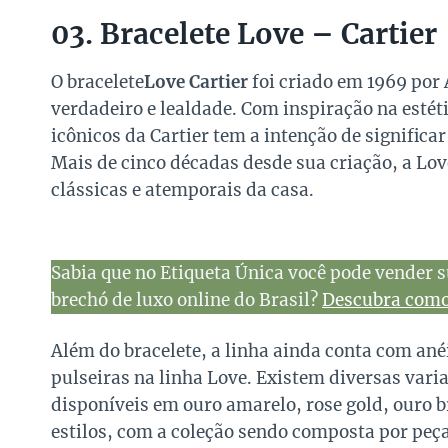
03. Bracelete Love – Cartier
O bracelete
Love Cartier
foi criado em 1969 por 
verdadeiro e lealdade. Com inspiração na estéti
icônicos da Cartier tem a intenção de significa
Mais de cinco décadas desde sua criação, a L
clássicas e atemporais da casa.
Sabia que no Etiqueta Única você pode vender s
brechó de luxo online do Brasil?
Descubra como 
Além do bracelete, a linha ainda conta com an
pulseiras na linha Love. Existem diversas vari
disponíveis em ouro amarelo, rose gold, ouro 
estilos, com a coleção sendo composta por peç