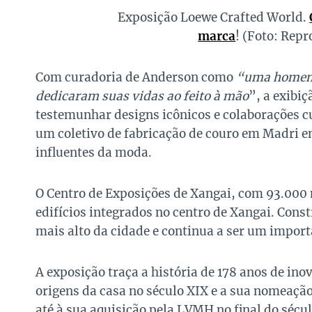
Exposição Loewe Crafted World.
marca
! (Foto: Rep
Com curadoria de Anderson como
“uma homena
dedicaram suas vidas ao feito à mão
”, a exibi
testemunhar designs icônicos e colaborações 
um coletivo de fabricação de couro em Madri 
influentes da moda.
O Centro de Exposições de Xangai, com 93.000
edifícios integrados no centro de Xangai. Const
mais alto da cidade e continua a ser um impor
A exposição traça a história de 178 anos de i
origens da casa no século XIX e a sua nomeaçã
até à sua aquisição pela LVMH no final do sécul