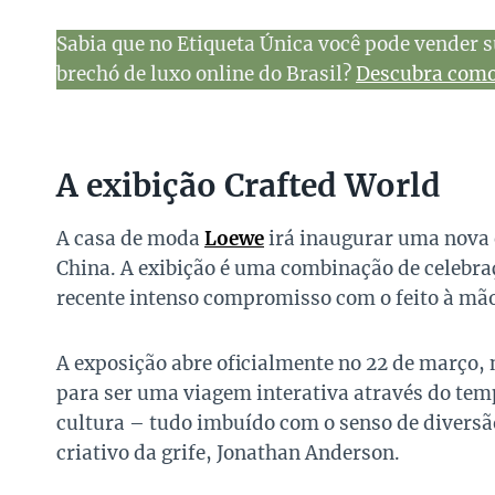
Sabia que no Etiqueta Única você pode vender s
brechó de luxo online do Brasil?
Descubra como 
A exibição Crafted World
A casa de moda
Loewe
irá inaugurar uma nova 
China. A exibição é uma combinação de celebraç
recente intenso compromisso com o feito à mã
A exposição abre oficialmente no 22 de março, 
para ser uma viagem interativa através do temp
cultura – tudo imbuído com o senso de diversão
criativo da grife, Jonathan Anderson.