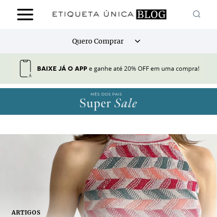
Pular
para
o
Alternar
Quero Comprar
Conteúdo
menu
filho
ARTIGOS