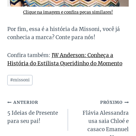
Clique na imagem e confira peças similares!
Por fim, essa é a história da Missoni, você já
conhecia a marca? Conte para nós!
Confira também:
JW Anderson: Conheça a
História do Estilista Queridinho do Momento
Tags
#
missoni
do
Post:
Navegação
ANTERIOR
PRÓXIMO
5 Ideias de Presente
Flávia Alessandra
de
para seu pai!
usa saia Chloé e
Post
casaco Emanuel