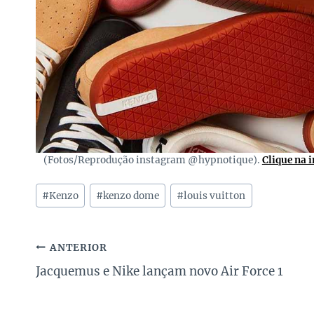
(Fotos/Reprodução instagram @hypnotique).
Clique na 
Tags
#
Kenzo
#
kenzo dome
#
louis vuitton
do
Post:
Navegação
ANTERIOR
Jacquemus e Nike lançam novo Air Force 1
de
Post