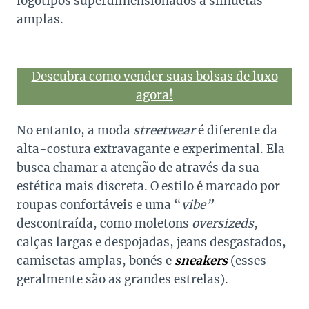
logotipos superdimensionados a silhuetas
amplas.
Descubra como vender suas bolsas de luxo
agora!
No entanto, a moda
streetwear
é diferente da
alta-costura extravagante e experimental. Ela
busca chamar a atenção de através da sua
estética mais discreta. O estilo é marcado por
roupas confortáveis e uma “
vibe”
descontraída, como moletons
oversizeds
,
calças largas e despojadas, jeans desgastados,
camisetas amplas, bonés e
sneakers
(esses
geralmente são as grandes estrelas).