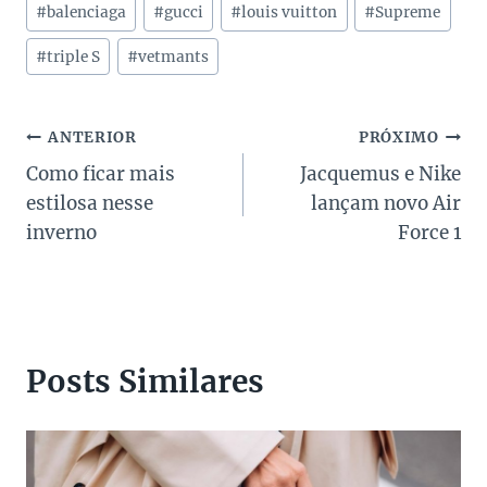
Tags
#
balenciaga
#
gucci
#
louis vuitton
#
Supreme
do
Post:
#
triple S
#
vetmants
Navegação
ANTERIOR
PRÓXIMO
Como ficar mais
Jacquemus e Nike
de
estilosa nesse
lançam novo Air
Post
inverno
Force 1
Posts Similares