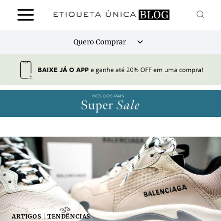
Pular
para
o
Alternar
Quero Comprar
Conteúdo
menu
filho
ARTIGOS
|
TENDÊNCIAS